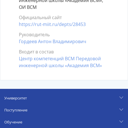
инженерной школы «Академия ВСМ»,
ОИ ВСМ
Официальный сайт
https://rut-miit.ru/depts/28453
Руководитель
Гордеев Антон Владимирович
Входит в состав
Центр компетенций ВСМ Передовой
инженерной школы «Академия ВСМ»
Университет
Поступление
Обучение