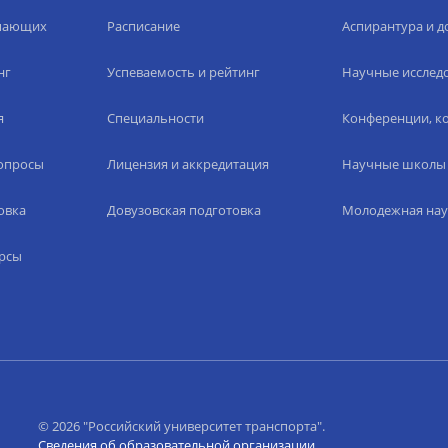
упающих
Расписание
Аспирантура и д
нг
Успеваемость и рейтинг
Научные исслед
я
Специальности
Конференции, ко
вопросы
Лицензия и аккредитация
Научные школы
овка
Довузовская подготовка
Молодежная нау
рсы
© 2026 "Российский университет транспорта".
Сведения об образовательной организации