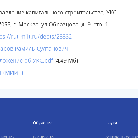
равление капитального строительства, УКС
055, г. Москва, ул Образцова, д. 9, стр. 1
ps://rut-miit.ru/depts/28832
аров Рамиль Султанович
ложение об УКС.pdf
(4,49 Мб)
Т (МИИТ)
Обучение
Наука
упающих
Расписание
Аспирантура и д