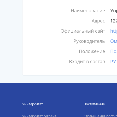
Наименование
Уп
Адрес
127
Официальный сайт
htt
Руководитель
Ом
Положение
По
Входит в состав
РУ
Университет
Поступление
Университет сегодня
Страница для пост