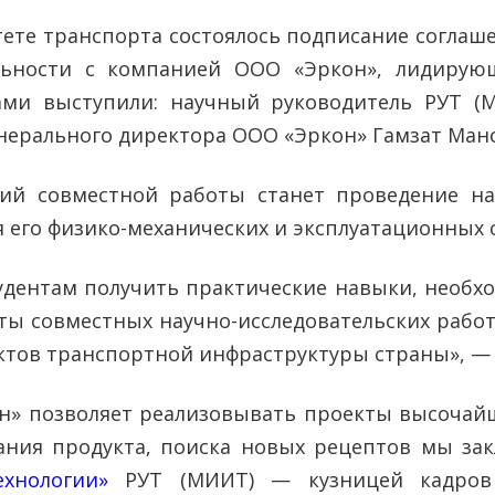
тете транспорта состоялось подписание соглаше
ельности с компанией ООО «Эркон», лидиру
ами выступили: научный руководитель РУТ (М
нерального директора ООО «Эркон» Гамзат Манс
й совместной работы станет проведение на
 его физико-механических и эксплуатационных 
тудентам получить практические навыки, необх
аты совместных научно-исследовательских работ
ктов транспортной инфраструктуры страны», — 
» позволяет реализовывать проекты высочайше
ания продукта, поиска новых рецептов мы за
хнологии»
РУТ (МИИТ) — кузницей кадров 