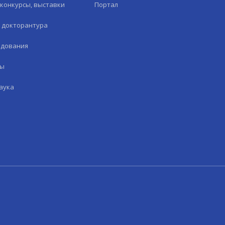
конкурсы, выставки
Портал
и докторантура
едования
лы
аука