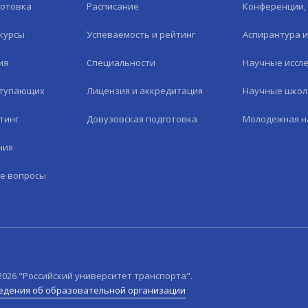
готовка
Расписание
Конференции, 
курсы
Успеваемость и рейтинг
Аспирантура 
ия
Специальности
Научные иссл
ступающих
Лицензия и аккредитация
Научные шко
тинг
Довузовская подготовка
Молодежная н
ния
е вопросы
2026
"Российский университет транспорта".
едения об образовательной организации