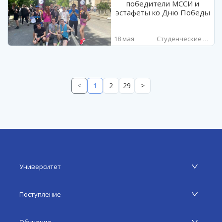
победители МССИ и
эстафеты ко Дню Победы
18 мая
Студенческие новости
<
1
2
29
>
Университет
Поступление