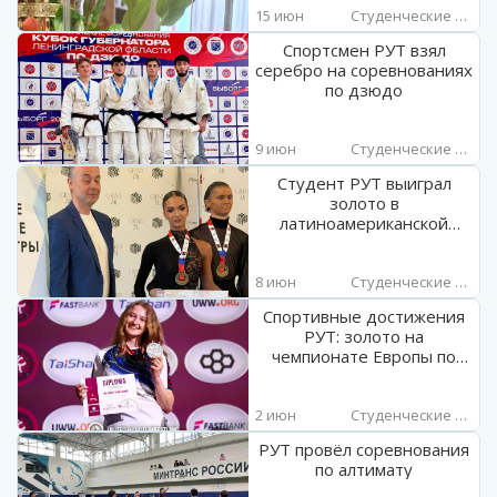
15 июн
Студенческие новости
Спортсмен РУТ взял
серебро на соревнованиях
по дзюдо
9 июн
Студенческие новости
Студент РУТ выиграл
золото в
латиноамериканской
танцевальной программе
на МССИ
8 июн
Студенческие новости
Спортивные достижения
РУТ: золото на
чемпионате Европы по
ММА и серебро в гиревом
спорте
2 июн
Студенческие новости
РУТ провёл соревнования
по алтимату