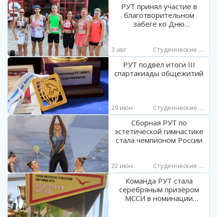
РУТ принял участие в
благотворительном
забеге ко Дню
Железнодорожника
3 авг
Студенческие новости
РУТ подвёл итоги III
спартакиады общежитий
29 июн
Студенческие новости
Сборная РУТ по
эстетической гимнастике
стала чемпионом России
22 июн
Студенческие новости
Команда РУТ стала
серебряным призёром
МССИ в номинации
«Высшее спортивное
мастерство»