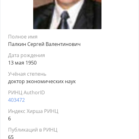
Полное имя
Палкин Сергей Валентинович
Дата рождения
13 мая 1950
Учёная степень
доктор экономических наук
РИНЦ AuthorID
403472
Индекс Хирша РИНЦ
6
Публикаций в РИНЦ
65