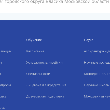
 городского округа Власиха Московской области
Обучение
Наука
упающих
Расписание
Аспирантура и д
нг
Успеваемость и рейтинг
Научные исслед
я
Специальности
Конференции, ко
вопросы
Лицензия и аккредитация
Научные школы
овка
Довузовская подготовка
Молодежная нау
рсы