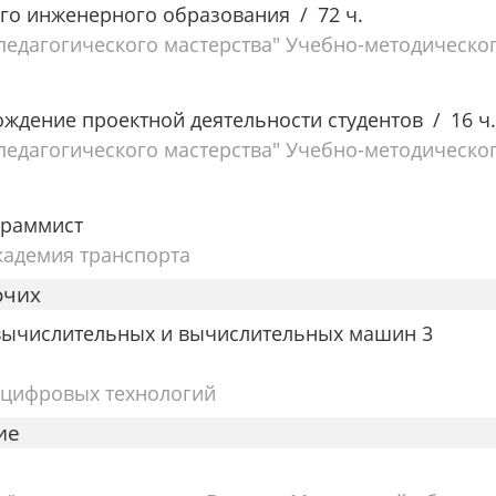
ого инженерного образования
72 ч.
едагогического мастерства" Учебно-методическо
ждение проектной деятельности студентов
16 ч.
едагогического мастерства" Учебно-методическо
раммист
кадемия транспорта
очих
вычислительных и вычислительных машин 3
 цифровых технологий
ие