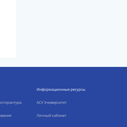
Информационные ресурсы
окторантура
АСУ Университет
ования
Личный кабинет