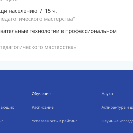
ощи населению
15 ч.
едагогического мастерства"
вательные технологии в профессиональном
едагогического мастерства»
Обучение
Наука
упающих
Расписание
Аспирантура и д
нг
Успеваемость и рейтинг
Научные исслед