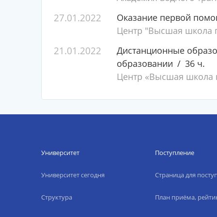
27.01.2022
Оказание первой пом
Центр "Высшая школа п
21.01.2022
Дистанционные образо
образовании
36 ч.
Центр «Высшая школа п
Университет
Поступление
Университет сегодня
Страница для пост
Структура
План приёма, рейти