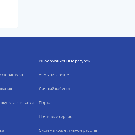
Информационные ресурсы
окторантура
АСУ Университет
ования
Личный кабинет
нкурсы, выставки
Портал
Почтовый сервис
ка
Система коллективной работы