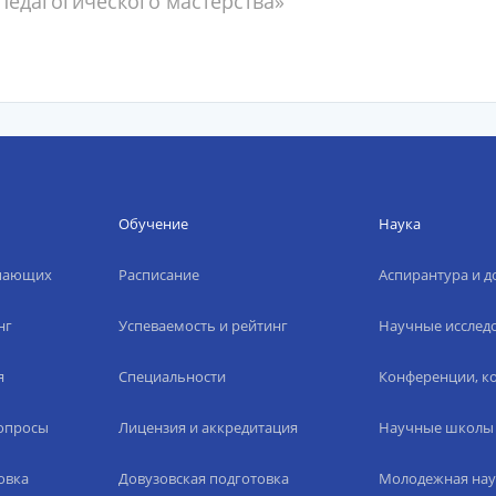
едагогического мастерства»
Обучение
Наука
упающих
Расписание
Аспирантура и д
нг
Успеваемость и рейтинг
Научные исслед
я
Специальности
Конференции, ко
вопросы
Лицензия и аккредитация
Научные школы
овка
Довузовская подготовка
Молодежная нау