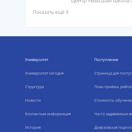
Центр «Высшая школа п
Показать ещё 9
Университет
Поступление
Университет сегодня
Страница для пост
Структура
План приёма, рейти
Новости
Стоимость обучени
Контактная информация
Часто задаваемые 
История
Довузовская подгот