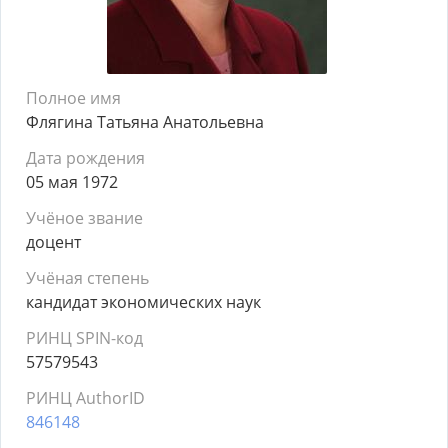
Полное имя
Флягина Татьяна Анатольевна
Дата рождения
05 мая 1972
Учёное звание
доцент
Учёная степень
кандидат экономических наук
РИНЦ SPIN-код
57579543
РИНЦ AuthorID
846148