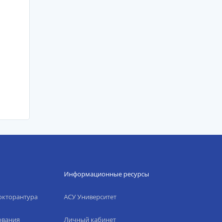
Информационные ресурсы
окторантура
АСУ Университет
ования
Личный кабинет