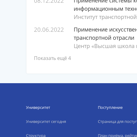
08.12.2022
Применение системы к
информационным техн
Институт транспортной
20.06.2022
Применение искусствен
транспортной отрасли
Центр «Высшая школа п
Показать ещё 4
Университет
Поступление
Университет сегодня
Страница для пост
Структура
План приёма, рейти