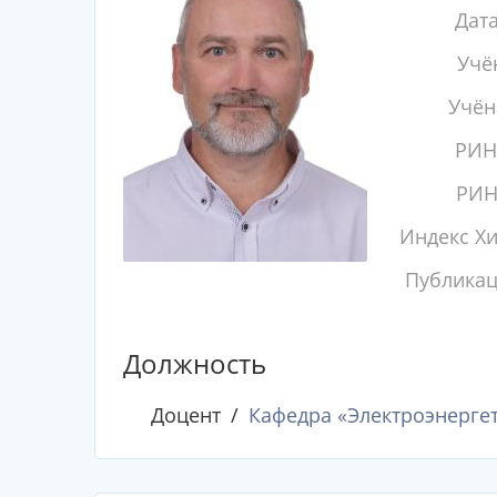
Дат
Учё
Учён
РИН
РИН
Индекс Х
Публика
Должность
Доцент
Кафедра «Электроэнергет