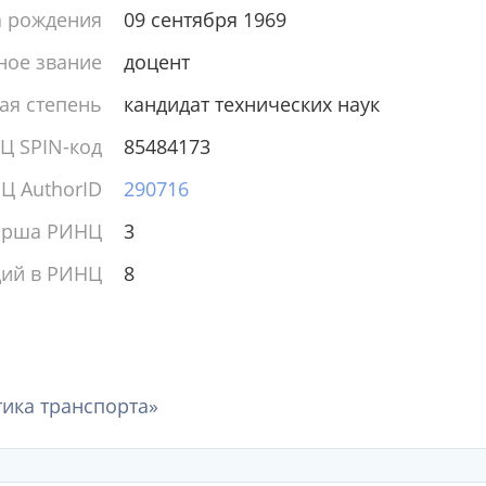
а рождения
09 сентября 1969
ное звание
доцент
ая степень
кандидат технических наук
Ц SPIN-код
85484173
Ц AuthorID
290716
ирша РИНЦ
3
ций в РИНЦ
8
ика транспорта»