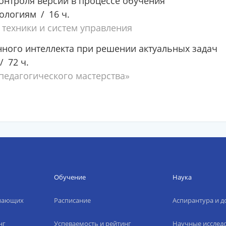
онтроля версий в процессе обучения
ологиям
16 ч.
 техники и систем управления
ного интеллекта при решении актуальных задач
72 ч.
едагогического мастерства»
Обучение
Наука
упающих
Расписание
Аспирантура и д
нг
Успеваемость и рейтинг
Научные исслед