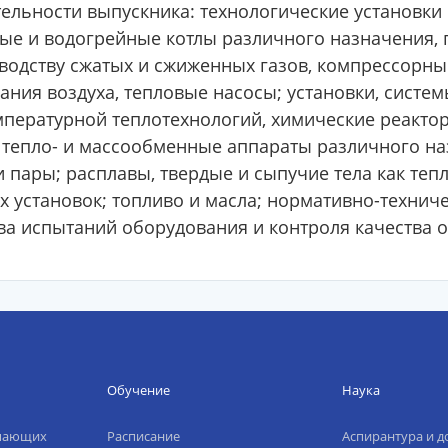
льности выпускника: технологические установки 
ые и водогрейные котлы различного назначения, 
водству сжатых и сжиженных газов, компрессорны
ния воздуха, тепловые насосы; установки, систе
пературной теплотехнологий, химические реакто
 тепло- и массообменные аппараты различного наз
и пары; расплавы, твердые и сыпучие тела как теп
х установок; топливо и масла; нормативно-технич
ва испытаний оборудования и контроля качества 
Обучение
Наука
упающих
Расписание
Аспирантура и д