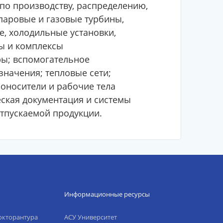
по производству, распределению,
паровые и газовые турбины,
е, холодильные установки,
мы и комплексы
ры; вспомогательное
начения; тепловые сети;
лоносители и рабочие тела
еская документация и системы
отпускаемой продукции.
Информационные ресурсы
окторантура
АСУ Университет