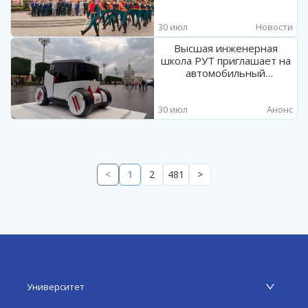
накануне Дня
железнодорожника
30 июл
Новости
Высшая инженерная
школа РУТ приглашает на
автомобильный
фестиваль
«ПроДвижение»
30 июл
Анонс
<
1
2
481
>
Университет