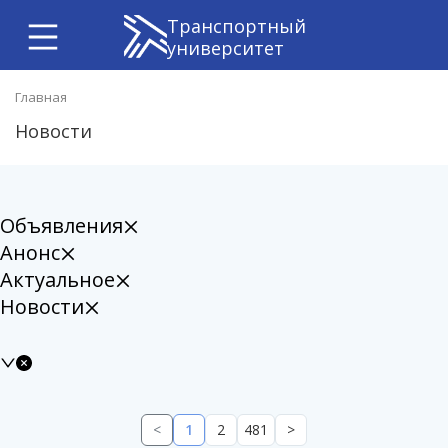
Транспортный
университет
Главная
Новости
Объявления
Анонс
Актуальное
Новости
<
1
2
481
>