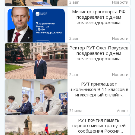
3 авг
Новости
Министр транспорта РФ
поздравляет с Днём
железнодорожника
2 авг
Новости
Ректор РУТ Олег Покусаев
поздравляет с Днём
железнодорожника
2 авг
Новости
РУТ приглашает
школьников 9-11 классов в
инженерный онлайн-
лагерь
31 июл
Анонс
РУТ почтил память
первого министра путей
сообщения России