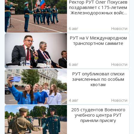
Ректор РУТ Олег Покусаев
поздравляет с 175-летием
Железнодорожных войск
России
6 авг
Новости
РУТ на V Международном
транспортном саммите
6 авг
Новости
РУТ опубликовал списки
зачисленных по особым
квотам
4 авг
Новости
205 студентов Военного
учебного центра РУТ
приняли присягу