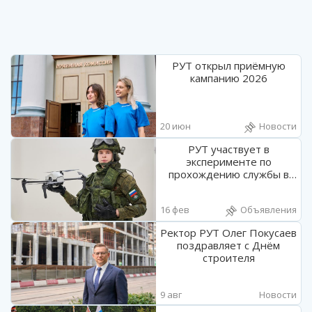
РУТ открыл приёмную
кампанию 2026
20 июн
Новости
РУТ участвует в
эксперименте по
прохождению службы в
войсках беспилотных
систем
16 фев
Объявления
Ректор РУТ Олег Покусаев
поздравляет с Днём
строителя
9 авг
Новости