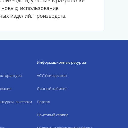
оизводств; участие в разработке
 новых; использование
ых изделий, производств.
Информационные ресурсы
окторантура
АСУ Университет
ования
Личный кабинет
нкурсы, выставки
Портал
Почтовый сервис