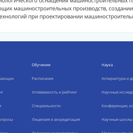
ехнологического оснащения машиностроительных пр
ющих машиностроительных производств, создании
хнологий при проектировании машиностроительн
Обучение
Наука
упающих
Расписание
Аспирантура и д
нг
Успеваемость и рейтинг
Научные исслед
я
Специальности
Конференции, ко
вопросы
Лицензия и аккредитация
Научные школы