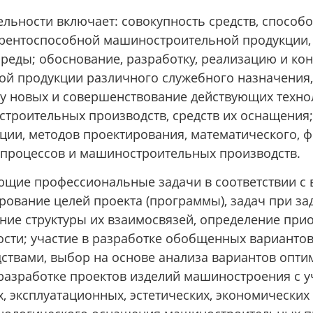
ьности включает: совокупность средств, способо
урентоспособной машиностроительной продукции,
реды; обоснование, разработку, реализацию и кон
й продукции различного служебного назначения, 
ку новых и совершенствование действующих техно
троительных производств, средств их оснащения
ции, методов проектирования, математического, 
 процессов и машиностроительных производств.
ющие профессиональные задачи в соответствии с
рование целей проекта (программы), задач при за
ние структуры их взаимосвязей, определение при
ости; участие в разработке обобщенных варианто
твами, выбор на основе анализа вариантов опти
 разработке проектов изделий машиностроения с у
х, эксплуатационных, эстетических, экономических