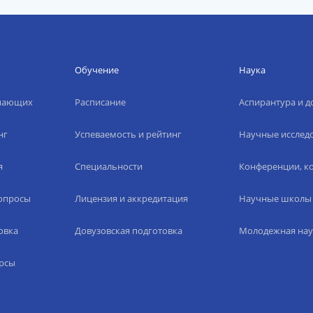
Обучение
Наука
упающих
Расписание
Аспирантура и д
нг
Успеваемость и рейтинг
Научные исслед
я
Специальности
Конференции, ко
вопросы
Лицензия и аккредитация
Научные школы
овка
Довузовская подготовка
Молодежная нау
рсы