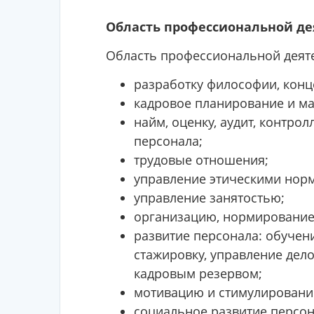
Область профессиональной де
Область профессиональной деяте
разработку философии, конц
кадровое планирование и ма
найм, оценку, аудит, контро
персонала;
трудовые отношения;
управление этическими норм
управление занятостью;
организацию, нормирование,
развитие персонала: обучен
стажировку, управление де
кадровым резервом;
мотивацию и стимулирование 
социальное развитие персон