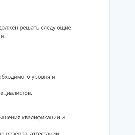
м должен решать следующие
ти:
обходимого уровня и
ециалистов,
вышения квалификации и
 резерва, аттестации