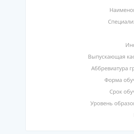
Наимено
Специали
Инс
Выпускающая ка
Аббревиатура г
Форма обу
Срок обу
Уровень образо