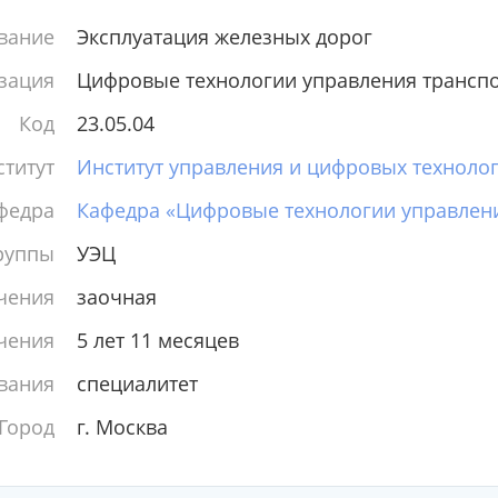
вание
Эксплуатация железных дорог
зация
Цифровые технологии управления трансп
Код
23.05.04
титут
Институт управления и цифровых техноло
федра
Кафедра «Цифровые технологии управлен
руппы
УЭЦ
чения
заочная
чения
5 лет 11 месяцев
вания
специалитет
Город
г. Москва