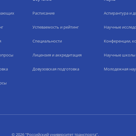
упающих
Расписание
Аспирантура и д
нг
Успеваемость и рейтинг
Научные исслед
я
Специальности
Конференции, ко
вопросы
Лицензия и аккредитация
Научные школы
овка
Довузовская подготовка
Молодежная нау
рсы
© 2026 "Российский университет транспорта".