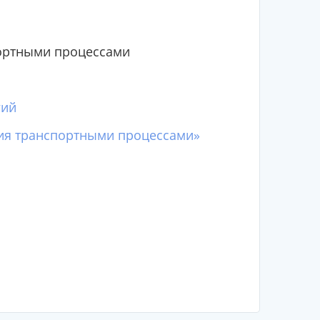
ортными процессами
гий
ия транспортными процессами»