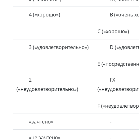
4 («хорошо»)
B («очень х
C («хорошо»)
3 («удовлетворительно»)
D («удовлет
E («посредственн
2
FX
(«неудовлетворительно»)
(«неудовлетвори
F («неудовлетво
«зачтено»
-
«не зачтено»
-