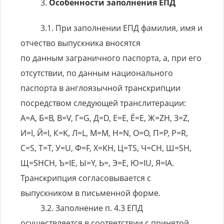
Особенности заполнения ЕПД
При заполнении ЕПД фамилия, имя и
отчество выпускника вносятся
по данным заграничного паспорта, а, при его
отсутствии, по данным национального
паспорта в англоязычной транскрипции
посредством следующей транслитерации:
А=А, Б=В, В=V, Г=G, Д=D, Е=Е, Ё=E, Ж=ZH, З=Z,
И=I, Й=I, К=K, Л=L, М=M, Н=N, О=O, П=P, Р=R,
С=S, Т=T, У=U, Ф=F, Х=KH, Ц=TS, Ч=CH, Ш=SH,
Щ=SHCH, Ъ=IE, Ы=Y, Ь=, Э=E, Ю=IU, Я=IA.
Транскрипция согласовывается с
выпускником в письменной форме.
Заполнение п. 4.3 ЕПД
осуществляется в соответствии с принятой