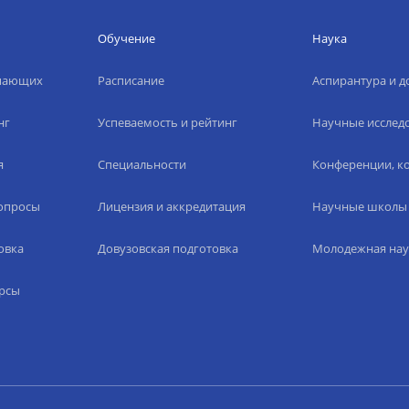
Обучение
Наука
упающих
Расписание
Аспирантура и д
нг
Успеваемость и рейтинг
Научные исслед
я
Специальности
Конференции, ко
вопросы
Лицензия и аккредитация
Научные школы
овка
Довузовская подготовка
Молодежная нау
рсы