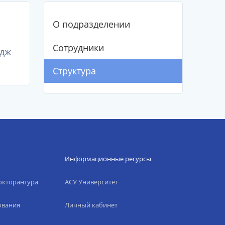
О подразделении
Сотрудники
едж
Структура
Информационные ресурсы
окторантура
АСУ Университет
ования
Личный кабинет