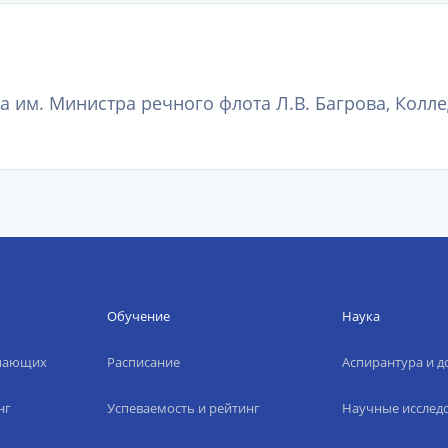
 им. Министра речного флота Л.В. Багрова, Колл
Обучение
Наука
упающих
Расписание
Аспирантура и д
нг
Успеваемость и рейтинг
Научные исслед