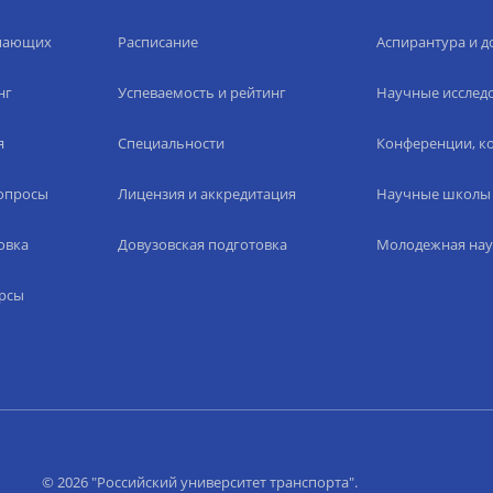
упающих
Расписание
Аспирантура и д
нг
Успеваемость и рейтинг
Научные исслед
я
Специальности
Конференции, ко
вопросы
Лицензия и аккредитация
Научные школы
овка
Довузовская подготовка
Молодежная нау
рсы
© 2026 "Российский университет транспорта".