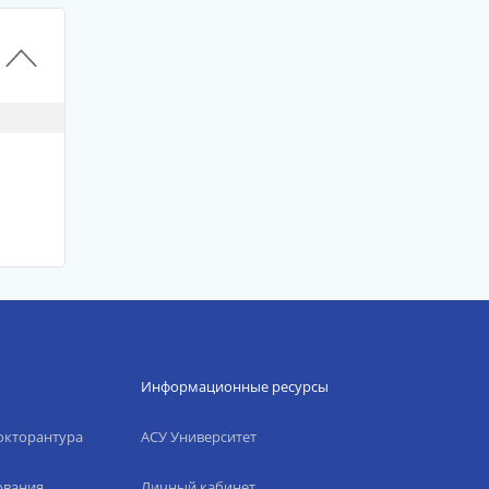
й
Информационные ресурсы
окторантура
АСУ Университет
ования
Личный кабинет