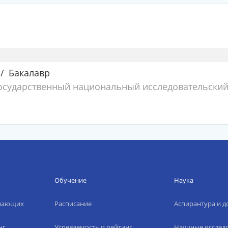
Бакалавр
осударственный национальный исследовательски
Обучение
Наука
упающих
Расписание
Аспирантура и д
нг
Успеваемость и рейтинг
Научные исслед