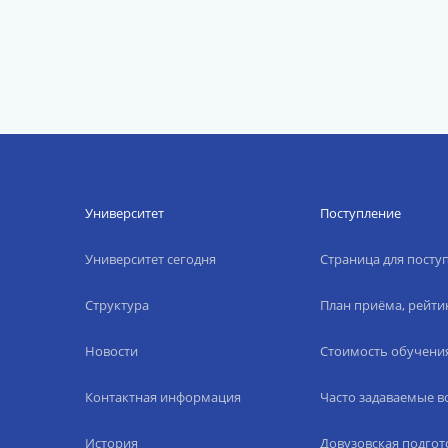
Университет
Поступление
Университет сегодня
Страница для пост
Структура
План приёма, рейти
Новости
Стоимость обучени
Контактная информация
Часто задаваемые 
История
Довузовская подгот