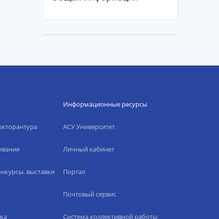
Информационные ресурсы
окторантура
АСУ Университет
ования
Личный кабинет
нкурсы, выставки
Портал
Почтовый сервис
ка
Система коллективной работы