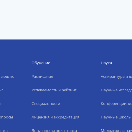
Обучение
Наука
упающих
Расписание
Аспирантура и д
нг
Успеваемость и рейтинг
Научные исслед
я
Специальности
Конференции, ко
вопросы
Лицензия и аккредитация
Научные школы
овка
Довузовская подготовка
Молодежная нау