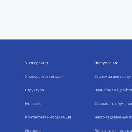
Университет
Поступление
Университет сегодня
Страница для пост
Структура
План приёма, рейти
Новости
Стоимость обучени
Контактная информация
Часто задаваемые 
История
Довузовская подгот