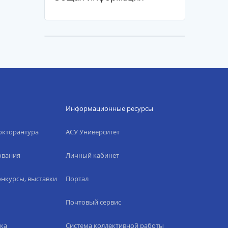
Информационные ресурсы
окторантура
АСУ Университет
ования
Личный кабинет
нкурсы, выставки
Портал
Почтовый сервис
ка
Система коллективной работы