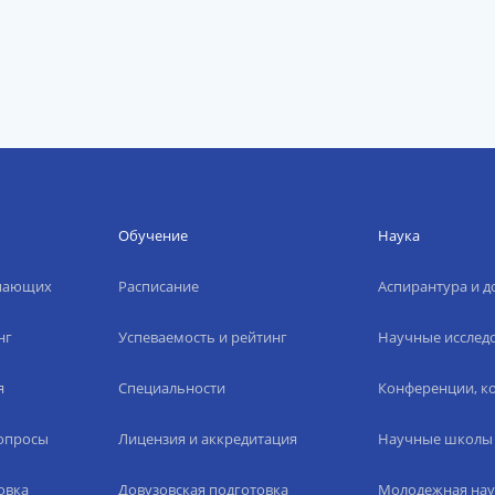
Обучение
Наука
упающих
Расписание
Аспирантура и д
нг
Успеваемость и рейтинг
Научные исслед
я
Специальности
Конференции, ко
вопросы
Лицензия и аккредитация
Научные школы
овка
Довузовская подготовка
Молодежная нау